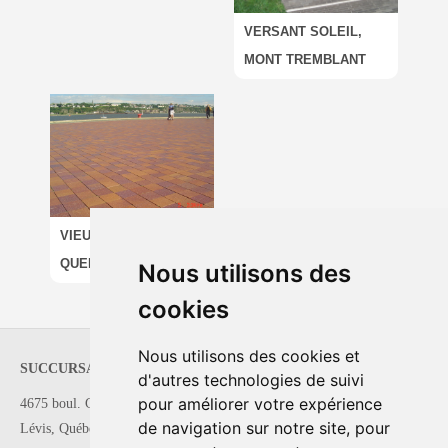
VERSANT SOLEIL,
MONT TREMBLANT
VIEUX PORT DE
QUEBEC
Nous utilisons des
cookies
Nous utilisons des cookies et
SUCCURSALE DE QUÉBEC
SUCCURSALE DE
d'autres technologies de suivi
MONTRÉAL
pour améliorer votre expérience
4675 boul. Guillaume-Couture
Tél. 450-682-7473
de navigation sur notre site, pour
Lévis, Québec