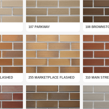
107 PARKWAY
108 BROWNST
FLASHED
255 MARKETPLACE FLASHED
310 MAIN STR